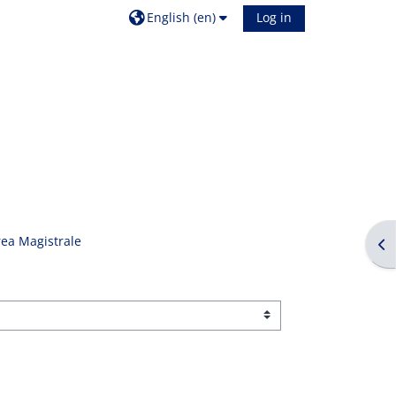
English ‎(en)‎
Log in
rea Magistrale
Op