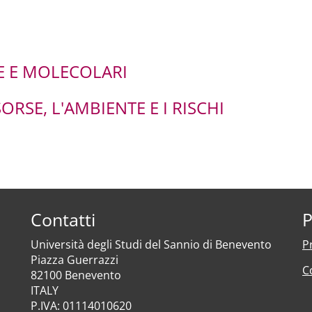
E E MOLECOLARI
RSE, L'AMBIENTE E I RISCHI
Contatti
P
Università degli Studi del Sannio di Benevento
P
Piazza Guerrazzi
C
82100 Benevento
ITALY
P.IVA: 01114010620