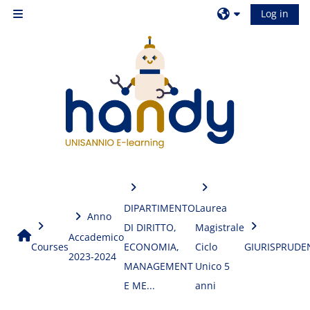
Skip to main content
Log in
Side panel
DIPARTIMENTO
Laurea
Anno
DI DIRITTO,
Magistrale
Home
Accademico
Courses
ECONOMIA,
Ciclo
GIURISPRUDE
2023-2024
MANAGEMENT
Unico 5
E ME...
anni