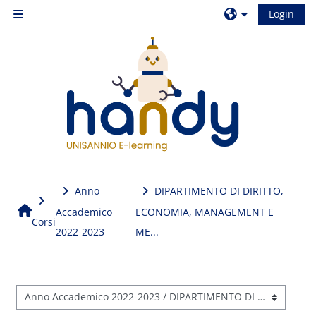
Vai al contenuto principale
Login
Pannello laterale
Anno
DIPARTIMENTO DI DIRITTO,
Home
Accademico
ECONOMIA, MANAGEMENT E
Corsi
2022-2023
ME...
Categorie di corso