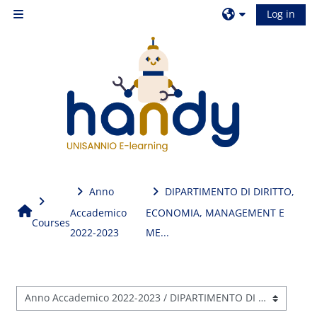
Skip to main content
Log in
Side panel
Anno
DIPARTIMENTO DI DIRITTO,
Home
Accademico
ECONOMIA, MANAGEMENT E
Courses
2022-2023
ME...
Course categories