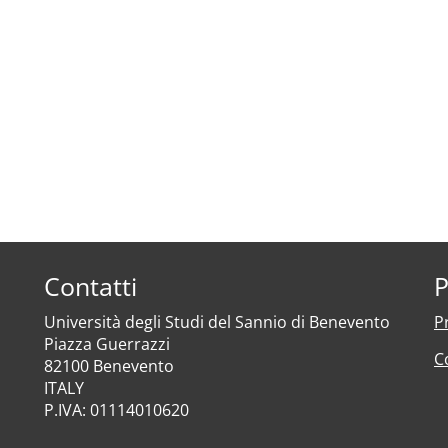
Contatti
P
Università degli Studi del Sannio di Benevento
P
Piazza Guerrazzi
C
82100 Benevento
ITALY
P.IVA: 01114010620