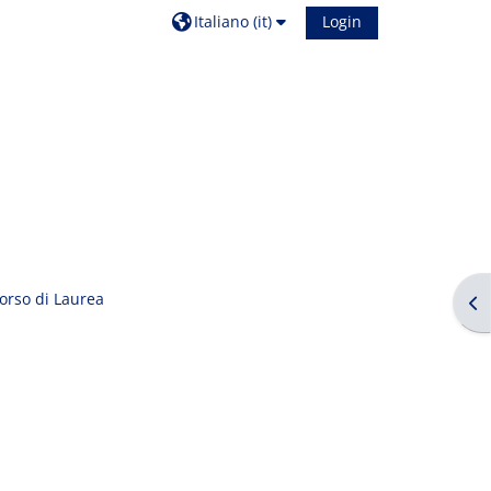
Italiano ‎(it)‎
Login
orso di Laurea
Apr