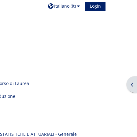
Italiano ‎(it)‎
Login
orso di Laurea
Apr
duzione
TATISTICHE E ATTUARIALI - Generale