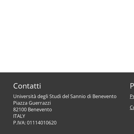
Contatti
P
Università degli Studi del Sannio di Benevento
P
Piazza Guerrazzi
C
82100 Benevento
ITALY
P.IVA: 01114010620