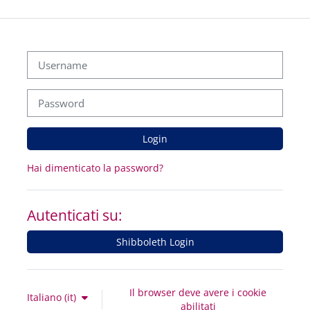
Vai al contenuto principale
Username
Password
Login
Hai dimenticato la password?
Autenticati su:
Shibboleth Login
Il browser deve avere i cookie
Italiano ‎(it)‎
abilitati