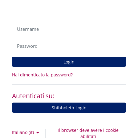
Vai al contenuto principale
Username
Password
Login
Hai dimenticato la password?
Autenticati su:
Shibboleth Login
Il browser deve avere i cookie
Italiano ‎(it)‎
abilitati