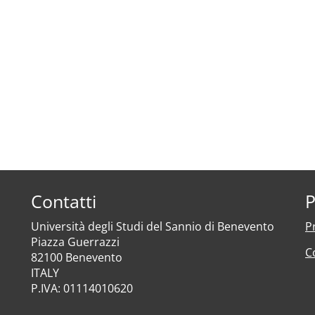
Contatti
P
Università degli Studi del Sannio di Benevento
P
Piazza Guerrazzi
C
82100 Benevento
ITALY
P.IVA: 01114010620